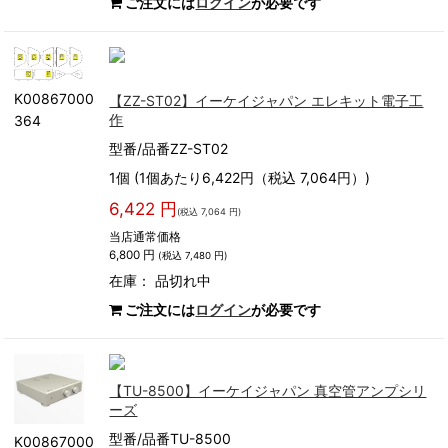
ご注文には
ログイン
が必要です
K00867000
【ZZ-ST02】イーケイジャパン エレキット電子工
作
364
型番/品番ZZ-ST02
1個 (1個あたり6,422円（税込 7,064円）)
6,422 円
(税込 7,064 円)
当店通常価格
6,800 円
(税込 7,480 円)
在庫：
品切れ中
ご注文には
ログイン
が必要です
【TU-8500】イーケイジャパン 真空管アンプシリ
ーズ
型番/品番TU-8500
K00867000