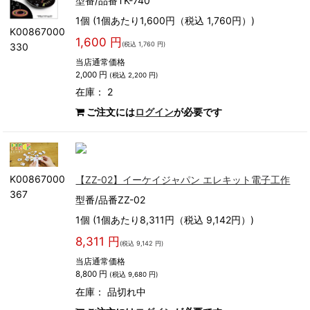
型番/品番TK-740
1個 (1個あたり1,600円（税込 1,760円）)
K00867000
1,600 円
(税込 1,760 円)
330
当店通常価格
2,000 円
(税込 2,200 円)
在庫： 2
ご注文には
ログイン
が必要です
K00867000
【ZZ-02】イーケイジャパン エレキット電子工作
367
型番/品番ZZ-02
1個 (1個あたり8,311円（税込 9,142円）)
8,311 円
(税込 9,142 円)
当店通常価格
8,800 円
(税込 9,680 円)
在庫：
品切れ中