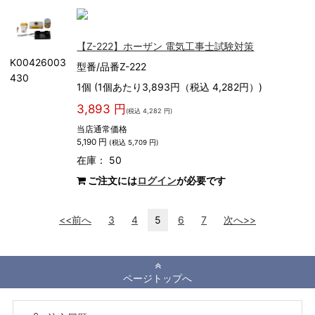
【Z-222】ホーザン 電気工事士試験対策
K00426003
型番/品番Z-222
430
1個 (1個あたり3,893円（税込 4,282円）)
3,893 円
(税込 4,282 円)
当店通常価格
5,190 円
(税込 5,709 円)
在庫： 50
ご注文には
ログイン
が必要です
<<前へ
3
4
5
6
7
次へ>>
ページトップへ