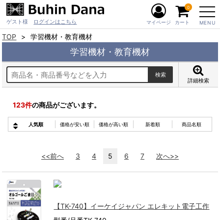
0
ゲスト様
ログインはこちら
マイページ
カート
MENU
TOP
学習機材・教育機材
学習機材・教育機材
詳細検索
123
件
の商品がございます。
人気順
価格が安い順
価格が高い順
新着順
商品名順
<<前へ
3
4
5
6
7
次へ>>
【TK-740】イーケイジャパン エレキット電子工作