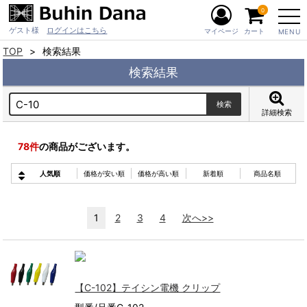
0
ゲスト様
ログインはこちら
マイページ
カート
MENU
TOP
検索結果
検索結果
詳細検索
78
件
の商品がございます。
人気順
価格が安い順
価格が高い順
新着順
商品名順
1
2
3
4
次へ>>
【C-102】テイシン電機 クリップ