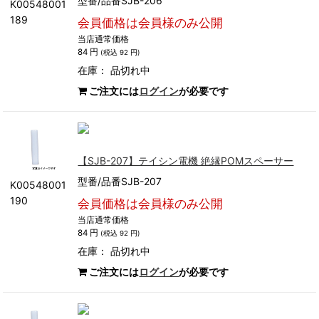
型番/品番SJB-206
K00548001
189
会員価格は会員様のみ公開
当店通常価格
84 円
(税込 92 円)
在庫：
品切れ中
ご注文には
ログイン
が必要です
【SJB-207】テイシン電機 絶縁POMスペーサー
型番/品番SJB-207
K00548001
190
会員価格は会員様のみ公開
当店通常価格
84 円
(税込 92 円)
在庫：
品切れ中
ご注文には
ログイン
が必要です