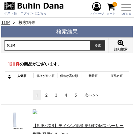
0
ゲスト様
ログインはこちら
マイページ
カート
MENU
TOP
検索結果
検索結果
詳細検索
120
件
の商品がございます。
人気順
価格が安い順
価格が高い順
新着順
商品名順
1
2
3
4
5
次へ>>
【SJB-206】テイシン電機 絶縁POMスペーサー