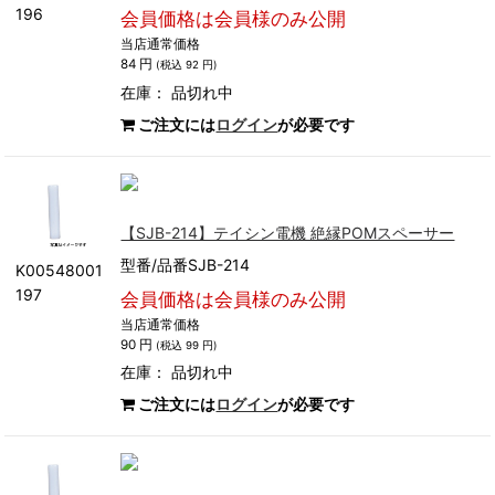
196
会員価格は会員様のみ公開
当店通常価格
84 円
(税込 92 円)
在庫：
品切れ中
ご注文には
ログイン
が必要です
【SJB-214】テイシン電機 絶縁POMスペーサー
型番/品番SJB-214
K00548001
197
会員価格は会員様のみ公開
当店通常価格
90 円
(税込 99 円)
在庫：
品切れ中
ご注文には
ログイン
が必要です