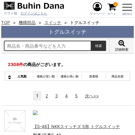
0
ゲスト様
ログインはこちら
マイページ
カート
MENU
TOP
機構部品
スイッチ
トグルスイッチ
トグルスイッチ
詳細検索
2308
件
の商品がございます。
人気順
価格が安い順
価格が高い順
新着順
商品名順
1
2
3
4
5
次へ>>
【S-48】NKKスイッチズ S形 トグルスイッチ