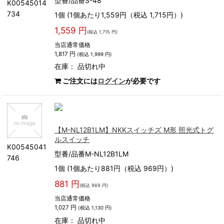
型番/品番S-48
K00545014
734
1個 (1個あたり1,559円（税込 1,715円）)
1,559 円
(税込 1,715 円)
当店通常価格
1,817 円
(税込 1,999 円)
在庫：
品切れ中
ご注文には
ログイン
が必要です
【M-NL12B1LM】NKKスイッチズ M形 照光式トグ
ルスイッチ
K00545041
型番/品番M-NL12B1LM
746
1個 (1個あたり881円（税込 969円）)
881 円
(税込 969 円)
当店通常価格
1,027 円
(税込 1,130 円)
在庫：
品切れ中