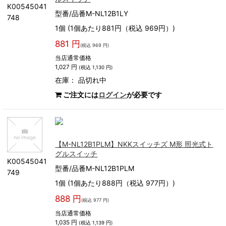
K00545041
型番/品番M-NL12B1LY
748
1個 (1個あたり881円（税込 969円）)
881 円
(税込 969 円)
当店通常価格
1,027 円
(税込 1,130 円)
在庫：
品切れ中
ご注文には
ログイン
が必要です
【M-NL12B1PLM】NKKスイッチズ M形 照光式ト
グルスイッチ
K00545041
型番/品番M-NL12B1PLM
749
1個 (1個あたり888円（税込 977円）)
888 円
(税込 977 円)
当店通常価格
1,035 円
(税込 1,139 円)