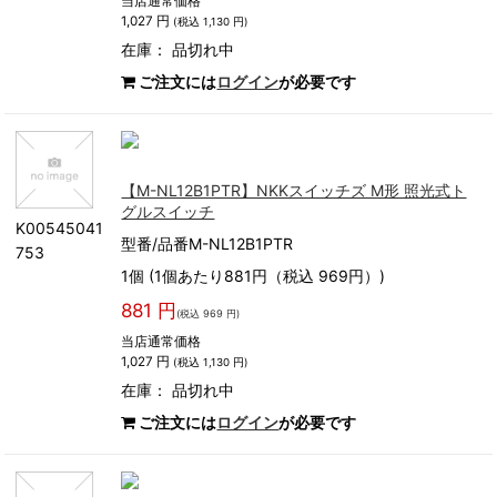
当店通常価格
1,027 円
(税込 1,130 円)
在庫：
品切れ中
ご注文には
ログイン
が必要です
【M-NL12B1PTR】NKKスイッチズ M形 照光式ト
グルスイッチ
K00545041
型番/品番M-NL12B1PTR
753
1個 (1個あたり881円（税込 969円）)
881 円
(税込 969 円)
当店通常価格
1,027 円
(税込 1,130 円)
在庫：
品切れ中
ご注文には
ログイン
が必要です