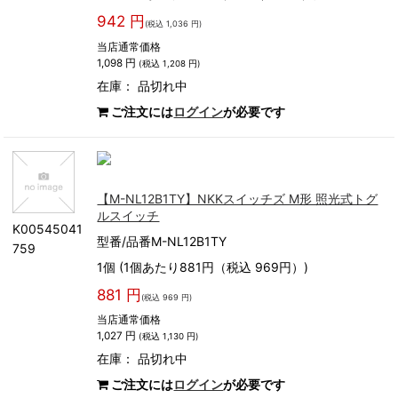
942 円
(税込 1,036 円)
当店通常価格
1,098 円
(税込 1,208 円)
在庫：
品切れ中
ご注文には
ログイン
が必要です
【M-NL12B1TY】NKKスイッチズ M形 照光式トグ
ルスイッチ
K00545041
型番/品番M-NL12B1TY
759
1個 (1個あたり881円（税込 969円）)
881 円
(税込 969 円)
当店通常価格
1,027 円
(税込 1,130 円)
在庫：
品切れ中
ご注文には
ログイン
が必要です