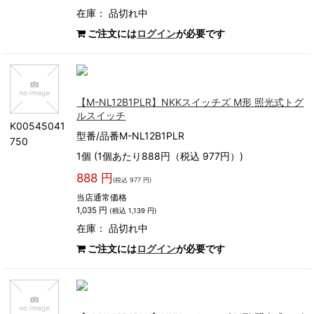
在庫：
品切れ中
ご注文には
ログイン
が必要です
【M-NL12B1PLR】NKKスイッチズ M形 照光式トグ
ルスイッチ
K00545041
型番/品番M-NL12B1PLR
750
1個 (1個あたり888円（税込 977円）)
888 円
(税込 977 円)
当店通常価格
1,035 円
(税込 1,139 円)
在庫：
品切れ中
ご注文には
ログイン
が必要です