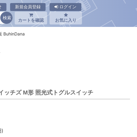
せ
新規会員登録
ログイン
カートを確認
お気に入り
BuhinDana
チ
Kスイッチズ M形 照光式トグルスイッチ
)