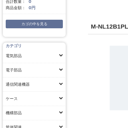
合計数量：
0
商品金額：
0円
カゴの中を見る
M-NL12B
カテゴリ
電気部品
電子部品
通信関連機器
ケース
機構部品
筐体関連