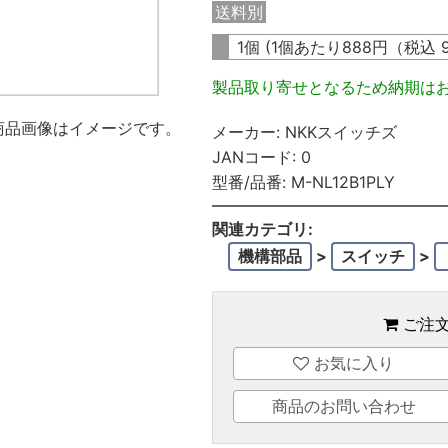
送料別
1個 (1個あたり
888
円（税込
製品取り寄せとなるため納期は
商品画像はイメージです。
メーカー:
NKKスイッチズ
JANコード:
0
型番/品番:
M-NL12B1PLY
関連カテゴリ:
機構部品
>
スイッチ
>
ご注
お気に入り
商品のお問い合わせ