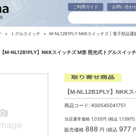
ご利用ガイド
お問い合わ
販
チ
トグルスイッチ
M-NL12B1PLY NKKスイッチズ | 電子部品通販 
【M-NL12B1PLY】NKKスイッチズ M形 照光式トグルスイッ
【M-NL12B1PLY】NK
商品コード:
K00545041751
当店通常価格
1,035
円 (税込
1,139
円)
888
977
販売価格
円 (税込
円