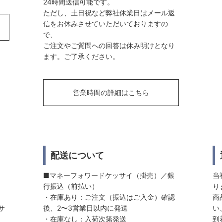
24時間送信可能です。
ただし、土日祝など弊社休業日はメール返
信をお休みさせていただいておりますの
で、
ご注文やご質問への回答は休み明けとなり
ます。ご了承ください。
営業時間の詳細はこちら
配送について
■マネーフォワードケッサイ（掛売）／銀
当
行振込（前払い）
り
・在庫あり：ご注文（振込はご入金）確認
商
サ
後、2〜3営業日以内に発送
い
・在庫なし：入荷次第発送
到