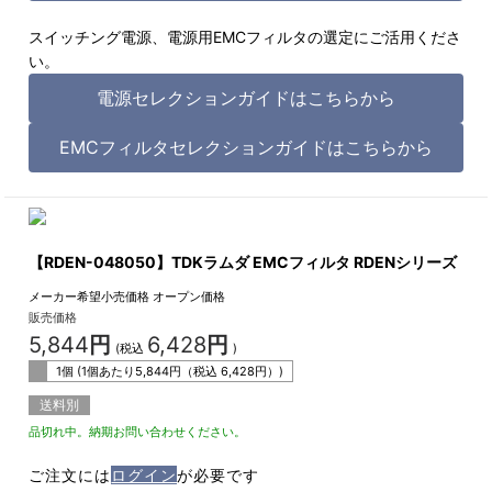
スイッチング電源、電源用EMCフィルタの選定にご活用くださ
い。
電源セレクションガイドはこちらから
EMCフィルタセレクションガイドはこちらから
【RDEN-048050】TDKラムダ EMCフィルタ RDENシリーズ
メーカー希望小売価格
オープン価格
販売価格
5,844
円
6,428
円
(税込
)
1個 (1個あたり
5,844
円（税込
6,428
円）)
送料別
品切れ中。納期お問い合わせください。
ご注文には
ログイン
が必要です