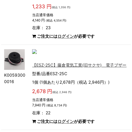
1,233 円
(税込 1,356 円)
当店通常価格
4,140 円
(税込 4,554 円)
在庫： 23
ご注文には
ログイン
が必要です
【ESZ-25C】藤倉電気工業(旧サクサ) 電子ブザー
型番/品番ESZ-25C
K0059300
0016
1個 (1個あたり2,678円（税込 2,946円）)
2,678 円
(税込 2,946 円)
当店通常価格
7,940 円
(税込 8,734 円)
在庫： 22
ご注文には
ログイン
が必要です