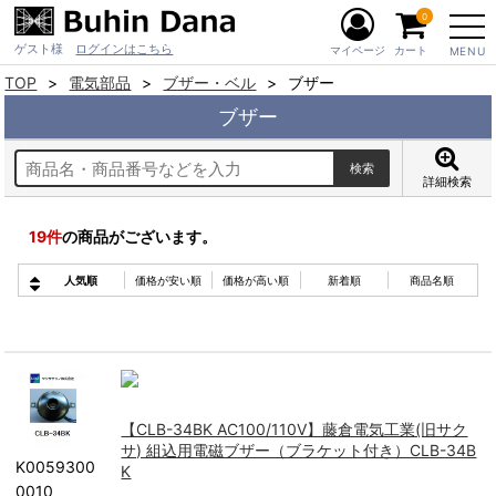
0
ゲスト様
ログインはこちら
マイページ
カート
MENU
TOP
電気部品
ブザー・ベル
ブザー
ブザー
詳細検索
19
件
の商品がございます。
人気順
価格が安い順
価格が高い順
新着順
商品名順
【CLB-34BK AC100/110V】藤倉電気工業(旧サク
サ) 組込用電磁ブザー（ブラケット付き）CLB-34B
K0059300
K
0010