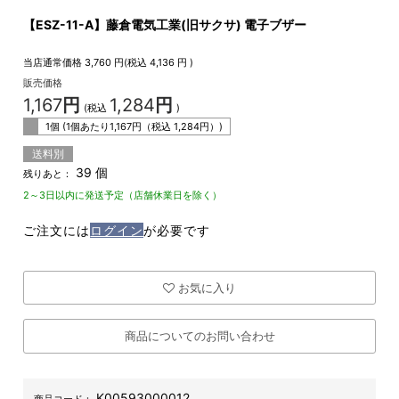
【ESZ-11-A】藤倉電気工業(旧サクサ) 電子ブザー
当店通常価格
3,760
円(税込
4,136
円 )
販売価格
1,167
円
1,284
円
(税込
)
1個 (1個あたり
1,167
円（税込
1,284
円）)
送料別
39 個
残りあと：
2～3日以内に発送予定（店舗休業日を除く）
ご注文には
ログイン
が必要です
お気に入り
商品についてのお問い合わせ
K00593000012