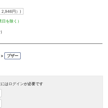
込
2,946
円）)
業日を除く）
)
>
ブザー
文には
ログイン
が必要です