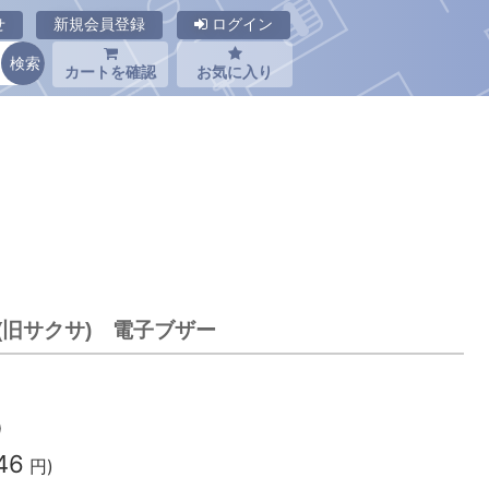
せ
新規会員登録
ログイン
カートを確認
お気に入り
業(旧サクサ) 電子ブザー
)
46
円)