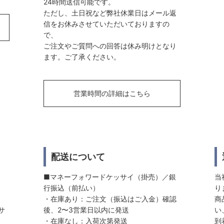
24時間送信可能です。
ただし、土日祝など弊社休業日はメール返
信をお休みさせていただいておりますの
で、
ご注文やご質問への回答は休み明けとなり
ます。ご了承ください。
営業時間の詳細はこちら
配送について
■マネーフォワードケッサイ（掛売）／銀
当
行振込（前払い）
り
・在庫あり：ご注文（振込はご入金）確認
商
サ
後、2〜3営業日以内に発送
い
・在庫なし：入荷次第発送
到