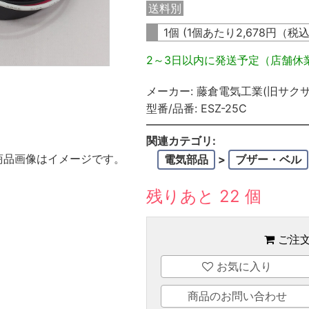
送料別
1個 (1個あたり
2,678
円（税
2～3日以内に発送予定（店舗休
メーカー:
藤倉電気工業(旧サクサ
型番/品番:
ESZ-25C
関連カテゴリ:
商品画像はイメージです。
電気部品
>
ブザー・ベル
残りあと 22 個
ご注
お気に入り
商品のお問い合わせ