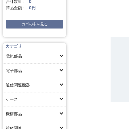
合計数量：
0
商品金額：
0円
カゴの中を見る
カテゴリ
電気部品
電子部品
通信関連機器
ケース
機構部品
筐体関連