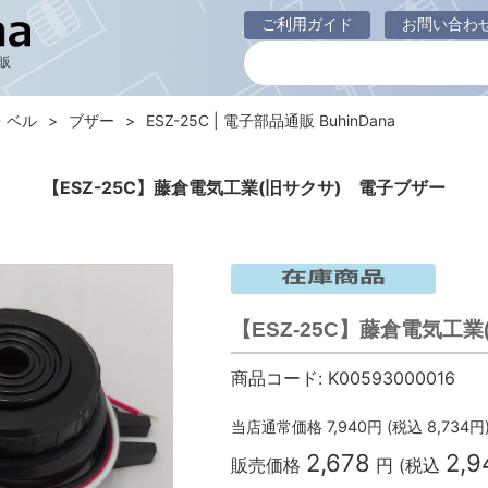
ご利用ガイド
お問い合わ
販
・ベル
ブザー
ESZ-25C | 電子部品通販 BuhinDana
【ESZ-25C】藤倉電気工業(旧サクサ) 電子ブザー
【ESZ-25C】藤倉電気工
商品コード:
K00593000016
当店通常価格
7,940
円 (税込
8,734
円
2,678
2,9
販売価格
円 (税込