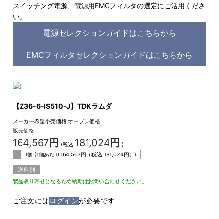
スイッチング電源、電源用EMCフィルタの選定にご活用くださ
い。
電源セレクションガイドはこちらから
EMCフィルタセレクションガイドはこちらから
【Z36-6-IS510-J】TDKラムダ
メーカー希望小売価格
オープン価格
販売価格
164,567
円
181,024
円
(税込
)
1個 (1個あたり
164,567
円（税込
181,024
円）)
送料別
製品取り寄せとなるため納期はお問い合わせください。
ご注文には
ログイン
が必要です