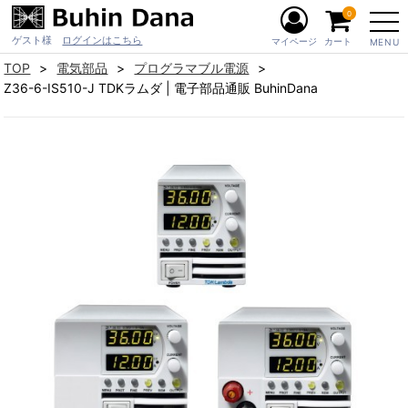
0
ゲスト様
ログインはこちら
マイページ
カート
MENU
TOP
電気部品
プログラマブル電源
Z36-6-IS510-J TDKラムダ | 電子部品通販 BuhinDana