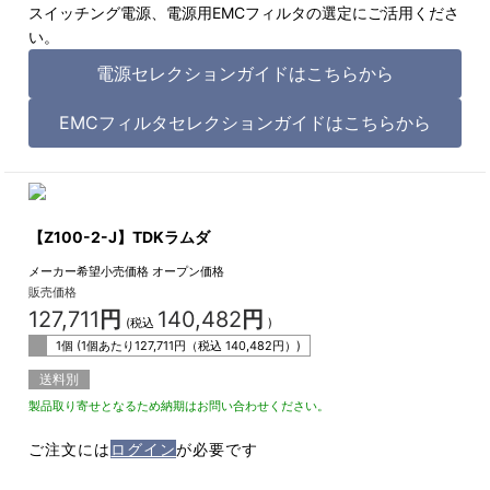
スイッチング電源、電源用EMCフィルタの選定にご活用くださ
い。
電源セレクションガイドはこちらから
EMCフィルタセレクションガイドはこちらから
【Z100-2-J】TDKラムダ
メーカー希望小売価格
オープン価格
販売価格
127,711
円
140,482
円
(税込
)
1個 (1個あたり
127,711
円（税込
140,482
円）)
送料別
製品取り寄せとなるため納期はお問い合わせください。
ご注文には
ログイン
が必要です