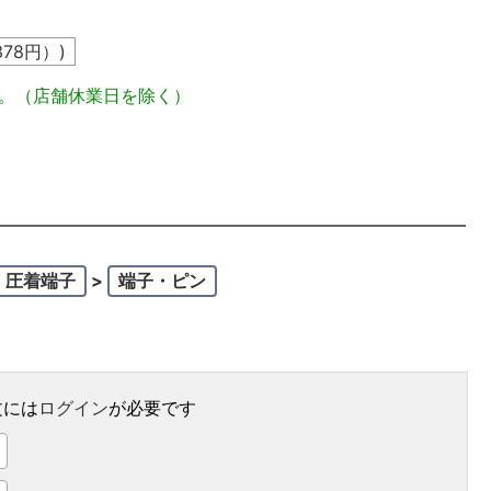
378
円）)
定。（店舗休業日を除く）
・圧着端子
>
端子・ピン
文には
ログイン
が必要です