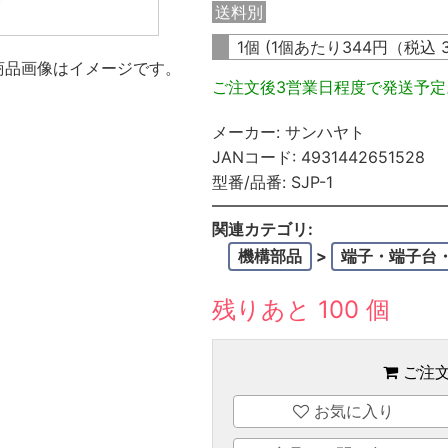
送料別
1個 (1個あたり
344
円（税込
商品画像はイメージです。
ご注文後3営業日程度で発送予
メーカー:
サンハヤト
JANコード:
4931442651528
型番/品番:
SJP-1
関連カテゴリ:
機構部品
>
端子・端子台
残りあと 100 個
ご注
お気に入り