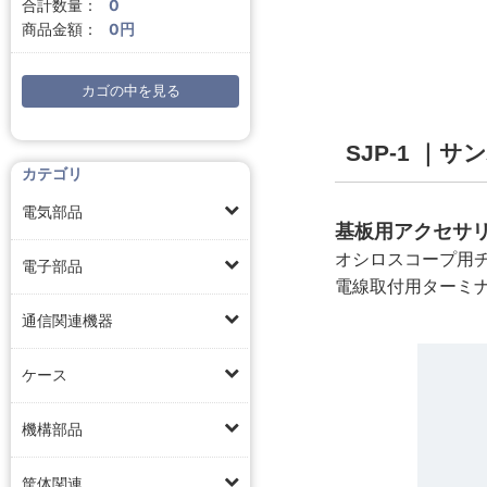
合計数量：
0
商品金額：
0円
カゴの中を見る
SJP-1 ｜
カテゴリ
電気部品
基板用アクセサリ
オシロスコープ用
電子部品
電線取付用ターミ
通信関連機器
ケース
機構部品
筐体関連