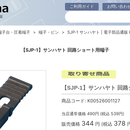
ご利用ガイド
お問い合わ
販
端子台・圧着端子
端子・ピン
SJP-1 サンハヤト | 電子部品通販 B
【SJP-1】サンハヤト 回路ショート用端子
【SJP-1】サンハヤト 回
商品コード:
K00526001127
当店通常価格
490
円 (税込
539
円)
344
378
販売価格
円 (税込
円