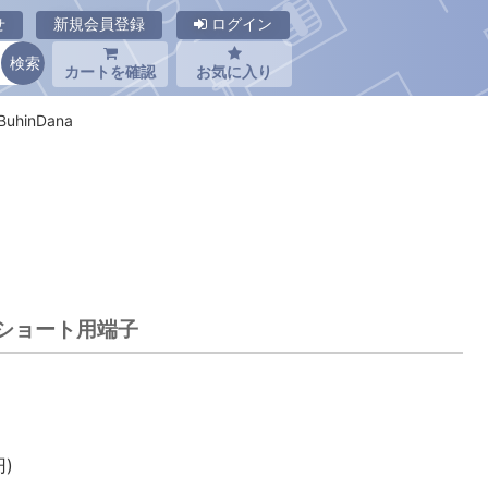
せ
新規会員登録
ログイン
カートを確認
お気に入り
uhinDana
路ショート用端子
)