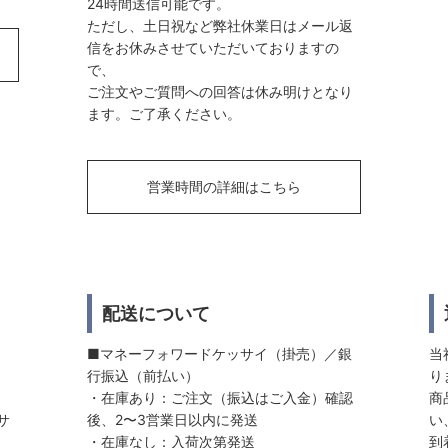
24時間送信可能です。
ただし、土日祝など弊社休業日はメール返
信をお休みさせていただいておりますの
で、
ご注文やご質問への回答は休み明けとなり
ます。ご了承ください。
営業時間の詳細はこちら
配送について
■マネーフォワードケッサイ（掛売）／銀
当
行振込（前払い）
り
・在庫あり：ご注文（振込はご入金）確認
商
サ
後、2〜3営業日以内に発送
い
・在庫なし：入荷次第発送
到