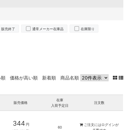
販売終了
通常メーカー在庫品
在庫限り
い順
価格が高い順
新着順
商品名順
在庫
販売価格
注文数
入荷予定日
344
円
ご注文には
ログイン
が
60