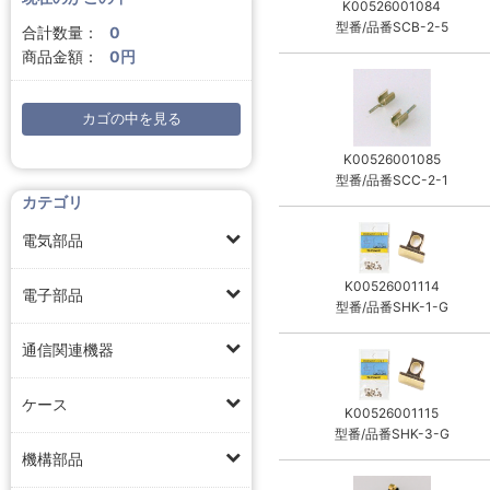
K00526001084
型番/品番SCB-2-5
合計数量：
0
商品金額：
0円
カゴの中を見る
K00526001085
型番/品番SCC-2-1
カテゴリ
電気部品
K00526001114
電子部品
型番/品番SHK-1-G
通信関連機器
ケース
K00526001115
型番/品番SHK-3-G
機構部品