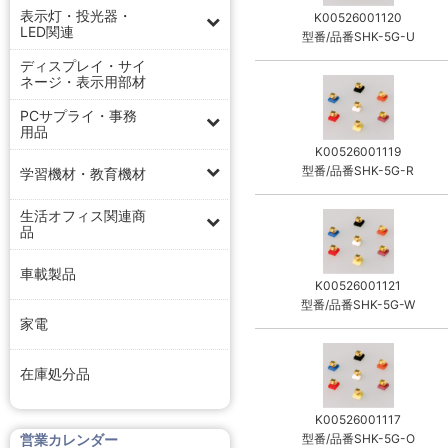
表示灯・投光器・
K00526001120
LED関連
型番/品番SHK-5G-U
ディスプレイ・サイ
ネージ・表示用部材
PCサプライ・事務
用品
K00526001119
型番/品番SHK-5G-R
学習機材・教育機材
生活オフィス関連商
品
車載製品
K00526001121
型番/品番SHK-5G-W
家電
在庫処分品
K00526001117
型番/品番SHK-5G-O
営業カレンダー