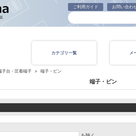
端子・ピン
ご利用ガイド
お問い合わ
販
カテゴリ一覧
メ
端子台・圧着端子
端子・ピン
端子・ピン
を除く