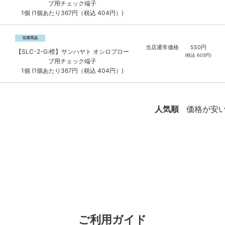
ブ用チェック端子
1個 (1個あたり367円（税込 404円）)
当店通常価格
550
円
【SLC-2-G:橙】サンハヤト オシロプロー
(税込
605
円)
ブ用チェック端子
1個 (1個あたり367円（税込 404円）)
人気順
価格が安
ご利用ガイド