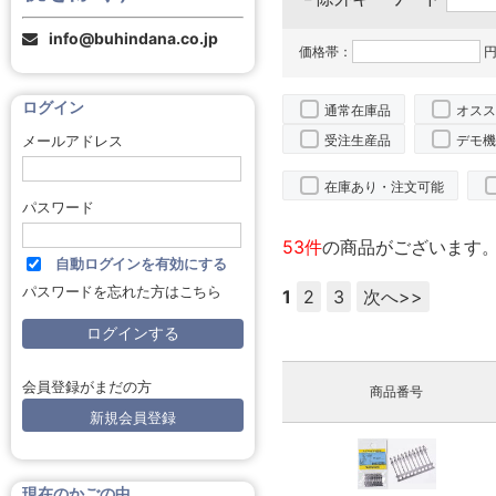
info@buhindana.co.jp
価格帯：
円
ログイン
通常在庫品
オスス
受注生産品
デモ機
メールアドレス
在庫あり・注文可能
パスワード
53件
の商品がございます
自動ログインを有効にする
パスワードを忘れた方はこちら
1
2
3
次へ>>
会員登録がまだの方
商品番号
新規会員登録
現在のかごの中