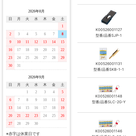
2026年8月
日
月
火
水
木
金
土
1
K00526001127
2
3
4
5
6
7
8
型番/品番SJP-1
9
10
11
12
13
14
15
16
17
18
19
20
21
22
23
24
25
26
27
28
29
K00526001131
30
31
型番/品番SKB-1-1
2026年9月
日
月
火
水
木
金
土
1
2
3
4
5
K00526001148
6
7
8
9
10
11
12
型番/品番SLC-2G-Y
13
14
15
16
17
18
19
20
21
22
23
24
25
26
27
28
29
30
K00526001146
※赤字は休業日です