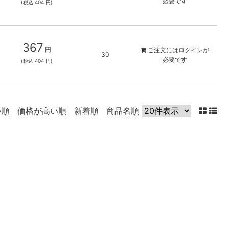
必要です
(税込 404 円)
367
円
ご注文には
ログイン
が
30
必要です
(税込 404 円)
い順
価格が高い順
新着順
商品名順