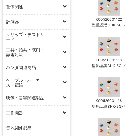
筐体関連
K00526001122
計測器
型番/品番SHK-5G-Y
クリップ・テストリ
ード
工具・治具・液剤・
静電対策
K00526001116
型番/品番SHK-5G-K
ハンダ関連商品
ケーブル・ハーネ
ス・電線
映像・音響関連製品
K00526001118
型番/品番SHK-5G-P
工作機器
電池関連部品