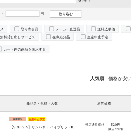
 ～
円
メ
取り寄せ品
メーカー直送品
送料込単価
無料貸し出しサービス
在庫処分品
生産中止予定
カート内の商品を表示する
。
人気順
価格が安
商品名・規格・入数
通常価格
当店通常価格
520
円
【SCB-2-5】サンハヤト ハイブリッドIC
(税込
572
円)