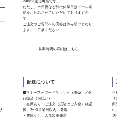
24時間送信可能です。
ただし、土日祝など弊社休業日はメール返
信をお休みさせていただいておりますの
で、
ご注文やご質問への回答は休み明けとなり
ます。ご了承ください。
営業時間の詳細はこちら
配送について
■マネーフォワードケッサイ（掛売）／銀
当
行振込（前払い）
り
・在庫あり：ご注文（振込はご入金）確認
商
サ
後、2〜3営業日以内に発送
い
・在庫なし：入荷次第発送
到