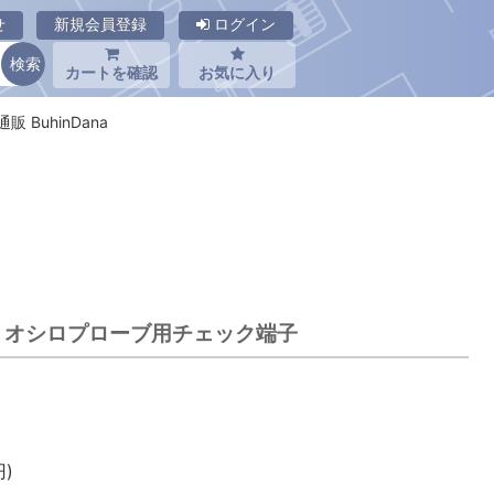
せ
新規会員登録
ログイン
カートを確認
お気に入り
販 BuhinDana
ヤト オシロプローブ用チェック端子
)