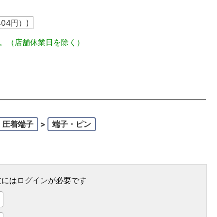
404
円）)
定。（店舗休業日を除く）
・圧着端子
>
端子・ピン
文には
ログイン
が必要です