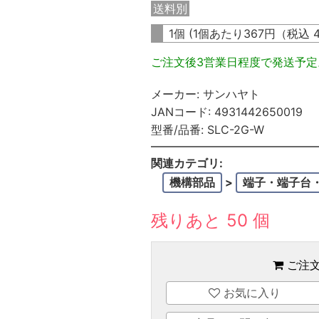
送料別
1個 (1個あたり
367
円（税込
ご注文後3営業日程度で発送予
メーカー:
サンハヤト
JANコード:
4931442650019
型番/品番:
SLC-2G-W
関連カテゴリ:
機構部品
>
端子・端子台
残りあと 50 個
ご注
お気に入り