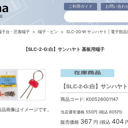
ご利用ガイド
お問い合わ
販
端子台・圧着端子
端子・ピン
SLC-2G-W サンハヤト | 電子部品通
【SLC-2-G:白】サンハヤト 基板用端子
【SLC-2-G:白】サンハ
商品コード:
K00526001147
商品画像はイメージです。
当店通常価格
550
円 (税込
605
円)
367
404
販売価格
円 (税込
円