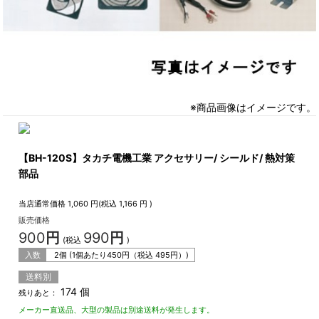
※商品画像はイメージです。
【BH-120S】タカチ電機工業 アクセサリー/ シールド/ 熱対策
部品
当店通常価格
1,060
円(税込
1,166
円 )
販売価格
900
円
990
円
(税込
)
入数
2個 (1個あたり
450
円（税込
495
円）)
送料別
174 個
残りあと：
メーカー直送品、大型の製品は別途送料が発生します。