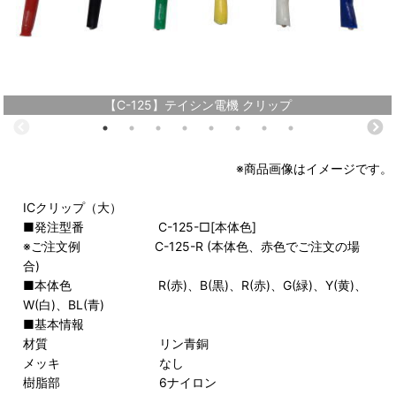
【C-125】テイシン電機 クリップ
※商品画像はイメージです。
ICクリップ（大）
■発注型番 C-125-□[本体色]
※ご注文例 C-125-R (本体色、赤色でご注文の場
合)
■本体色 R(赤)、B(黒)、R(赤)、G(緑)、Y(黄)、
W(白)、BL(青)
■基本情報
材質 リン青銅
メッキ なし
樹脂部 6ナイロン