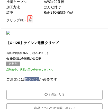
推奨ケーブル AWG#22前後
加工方法 はんだ付け
環境 RoHS10物質対応品
クリップPDF
【C-125】テイシン電機 クリップ
当店通常価格
375
円(税込
413
円 )
会員価格は会員様のみ公開
送料別
品切れ中。納期お問い合わせください。
ご注文には
ログイン
が必要です
お気に入り
商品についてのお問い合わせ