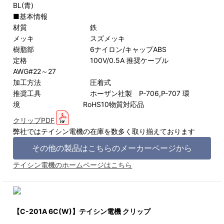
BL(青)
■基本情報
材質 鉄
メッキ スズメッキ
樹脂部 6ナイロン/キャップABS
定格 100V/0.5A 推奨ケーブル
AWG#22～27
加工方法 圧着式
推奨工具 ホーザン社製 P-706,P-707 環
境 RoHS10物質対応品
クリップPDF
弊社ではテイシン電機の在庫を数多く取り揃えております
その他の製品はこちらのメーカーページから
テイシン電機のホームページはこちら
【C-201A 6C(W)】テイシン電機 クリップ