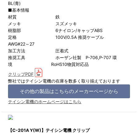
BL(青)
■基本情報
材質 鉄
メッキ スズメッキ
樹脂部 6ナイロン/キャップABS
定格 100V/0.5A 推奨ケーブル
AWG#22～27
加工方法 圧着式
推奨工具 ホーザン社製 P-706,P-707 環
境 RoHS10物質対応品
クリップPDF
弊社ではテイシン電機の在庫を数多く取り揃えております
その他の製品はこちらのメーカーページから
テイシン電機のホームページはこちら
【C-201A Y(W)】テイシン電機 クリップ