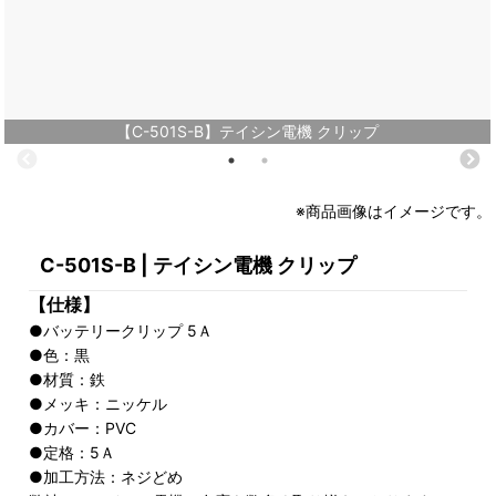
【C-501S-B】テイシン電機 クリップ
※商品画像はイメージです。
C-501S-B | テイシン電機 クリップ
【仕様】
●バッテリークリップ 5Ａ
●色：黒
●材質：鉄
●メッキ：ニッケル
●カバー：PVC
●定格：5Ａ
●加工方法：ネジどめ