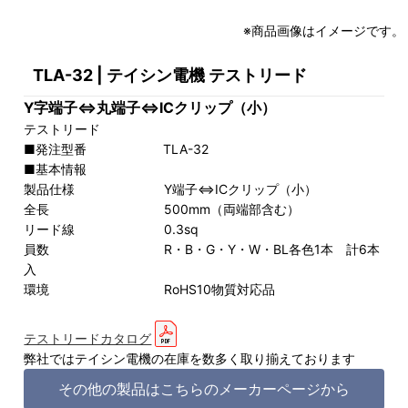
※商品画像はイメージです。
TLA-32 | テイシン電機 テストリード
Y字端子⇔丸端子⇔ICクリップ（小）
テストリード
■発注型番 TLA-32
■基本情報
製品仕様 Y端子⇔ICクリップ（小）
全長 500mm（両端部含む）
リード線 0.3sq
員数 R・B・G・Y・W・BL各色1本 計6本
入
環境 RoHS10物質対応品
テストリードカタログ
弊社ではテイシン電機の在庫を数多く取り揃えております
その他の製品はこちらのメーカーページから