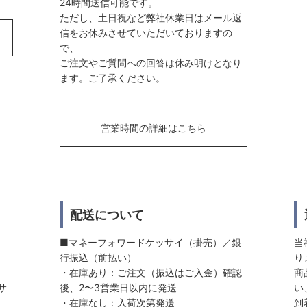
24時間送信可能です。
ただし、土日祝など弊社休業日はメール返
信をお休みさせていただいておりますの
で、
ご注文やご質問への回答は休み明けとなり
ます。ご了承ください。
営業時間の詳細はこちら
配送について
■マネーフォワードケッサイ（掛売）／銀
当
行振込（前払い）
り
・在庫あり：ご注文（振込はご入金）確認
商
サ
後、2〜3営業日以内に発送
い
・在庫なし：入荷次第発送
到