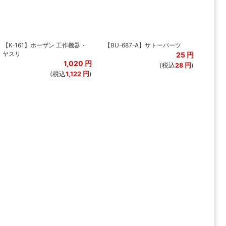
【K-161】ホーザン 工作機器・
【BU-687-A】サトーパーツ
ヤスリ
25
円
1,020
円
(税込
28
円
)
(税込
1,122
円
)