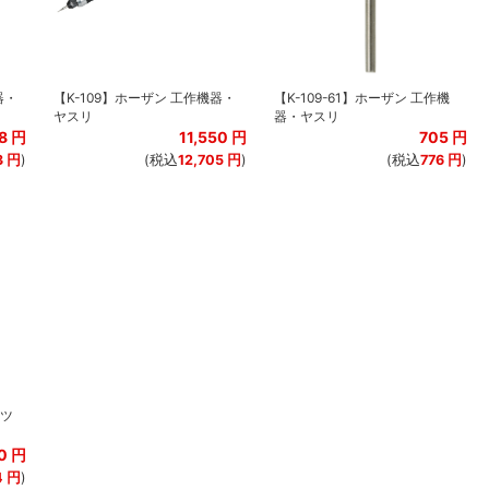
器・
【K-109】ホーザン 工作機器・
【K-109-61】ホーザン 工作機
ヤスリ
器・ヤスリ
8
円
11,550
円
705
円
3
円
)
(税込
12,705
円
)
(税込
776
円
)
ーツ
0
円
4
円
)