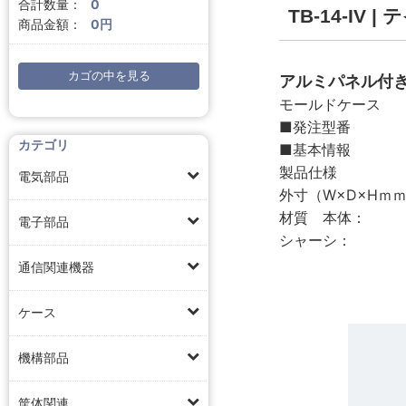
合計数量：
0
TB-14-IV
商品金額：
0円
カゴの中を見る
アルミパネル付
モールドケース
■発注型番 T
カテゴリ
■基本情報
製品仕様
電気部品
外寸（W×D×Hｍｍ
材質 本体：
電子部品
シャーシ：
通信関連機器
ケース
機構部品
筐体関連