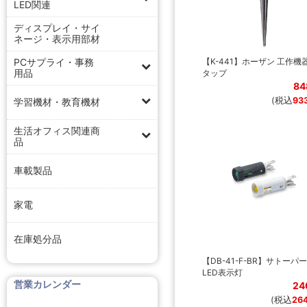
LED関連
ディスプレイ・サイ
ネージ・表示用部材
【K-441】ホーザン 工作機
PCサプライ・事務
用品
タップ
84
(税込
93
学習機材・教育機材
生活オフィス関連商
品
車載製品
家電
在庫処分品
【DB-41-F-BR】サトーパ
LED表示灯
営業カレンダー
24
(税込
26