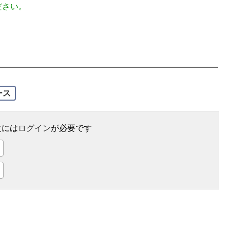
ださい。
ース
文には
ログイン
が必要です