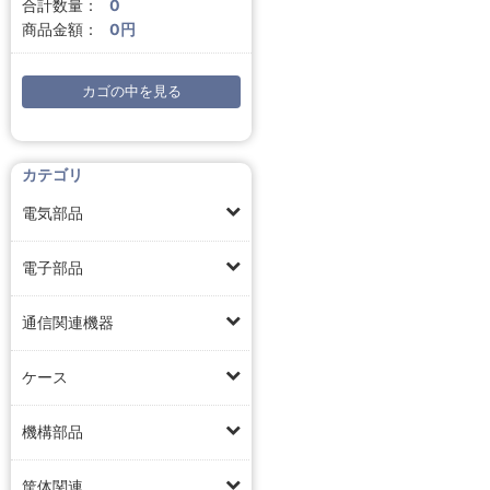
合計数量：
0
商品金額：
0円
カゴの中を見る
カテゴリ
電気部品
電子部品
通信関連機器
ケース
機構部品
筐体関連