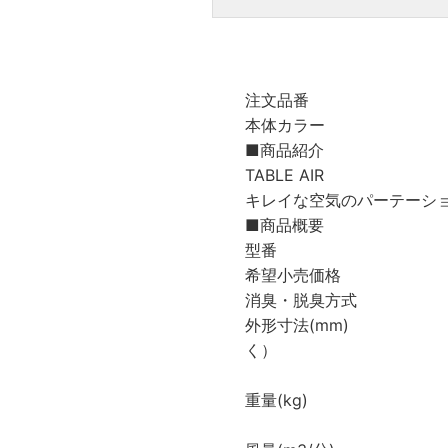
注文品番 KL-T
本体カラー
■商品紹介
TABLE AIR
キレイな空気のパーテーシ
■商品概要
型番 KL-T0
希望小売価格 
消臭・脱臭方式 活
外形寸法(mm) 本 体
く）
モール：長さ600
重量(kg) [本 
[モール] 約 