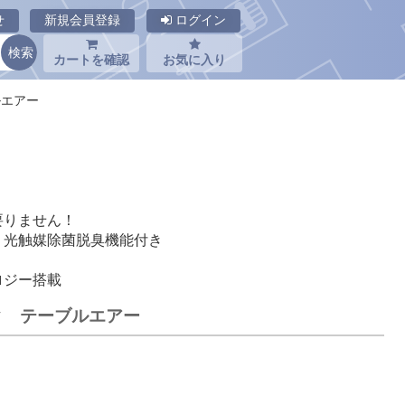
せ
新規会員登録
ログイン
カートを確認
お気に入り
ルエアー
要りません！
、光触媒除菌脱臭機能付き
ロジー搭載
ック テーブルエアー