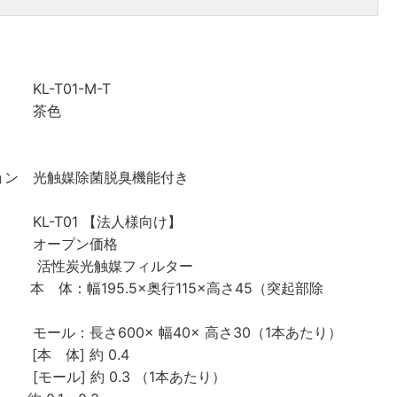
01-M-T
 茶色
ョン 光触媒除菌脱臭機能付き
1 【法人様向け】
オープン価格
性炭光触媒フィルター
：幅195.5×奥行115×高さ45（突起部除
× 幅40× 高さ30（1本あたり）
体] 約 0.4
0.3 （1本あたり）