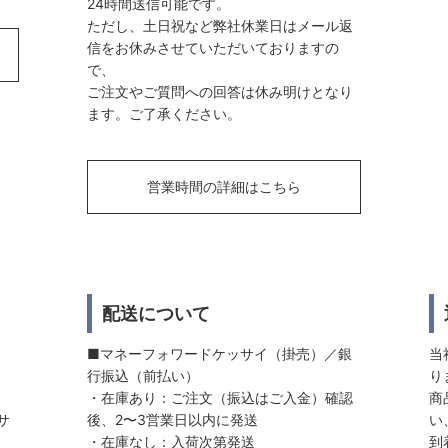
24時間送信可能です。
ただし、土日祝など弊社休業日はメール返
信をお休みさせていただいておりますの
で、
ご注文やご質問への回答は休み明けとなり
ます。ご了承ください。
営業時間の詳細はこちら
配送について
■マネーフォワードケッサイ（掛売）／銀
当
行振込（前払い）
り
・在庫あり：ご注文（振込はご入金）確認
商
サ
後、2〜3営業日以内に発送
い
・在庫なし：入荷次第発送
到