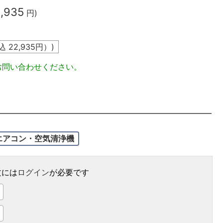
,935
円)
込
22,935
円）)
お問い合わせください。
エアコン・空気清浄機
文には
ログイン
が必要です