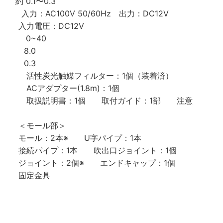
0.1〜0.3
C100V 50/60Hz 出力：DC12V
圧：DC12V
 0~40
8.0
0.3
触媒フィルター：1個（装着済）
(1.8m)：1個
1個 取付ガイド：1部 注意
ル部＞
※ U字パイプ：1本
本 吹出口ジョイント：1個
個※ エンドキャップ：1個
金具