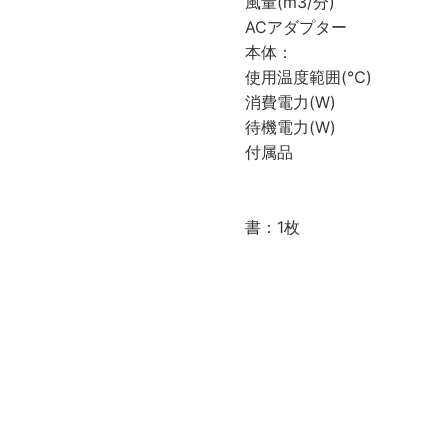
風量(m3/分) 約 
ACアダプター 入力：A
本体： 入力電
使用温度範囲(℃)
消費電力(W) 
待機電力(W) 
付属品 活性炭光
ACアダプター
取扱説明書：
書：1枚
＜モー
モール：2本
接続パイプ：1
ジョイント：2
固定