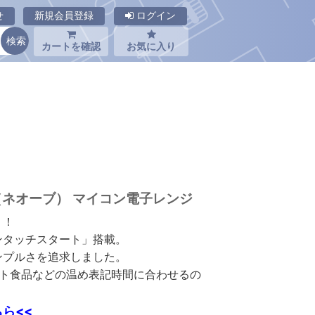
せ
新規会員登録
ログイン
カートを確認
お気に入り
VE（ネオーブ） マイコン電子レンジ
く！
ンタッチスタート」搭載。
ンプルさを追求しました。
ルト食品などの温め表記時間に合わせるの
ら<<