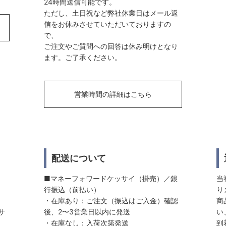
24時間送信可能です。
ただし、土日祝など弊社休業日はメール返
信をお休みさせていただいておりますの
で、
ご注文やご質問への回答は休み明けとなり
ます。ご了承ください。
営業時間の詳細はこちら
配送について
■マネーフォワードケッサイ（掛売）／銀
当
行振込（前払い）
り
・在庫あり：ご注文（振込はご入金）確認
商
サ
後、2〜3営業日以内に発送
い
・在庫なし：入荷次第発送
到