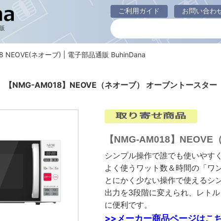
ご利用ガイド
お問い合わ
販
8 NEOVE(ネオーブ) | 電子部品通販 BuhinDana
【NMG-AM018】NEOVE（ネオーブ） オーブントースター
【NMG-AM018】NEO
シンプル操作で誰でも使いやす
よく使うワット数＆時間の「ワ
とにかく少ない操作で使えるシ
出力を3段階に変えられ、レト
に便利です。
>>メーカー商品ページはこち