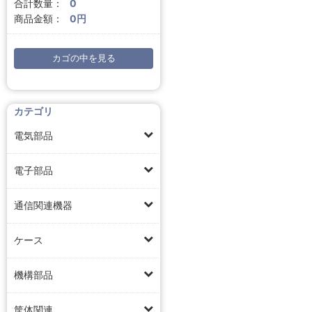
合計数量：
0
商品金額：
0円
カゴの中を見る
カテゴリ
電気部品
電子部品
通信関連機器
ケース
機構部品
筐体関連