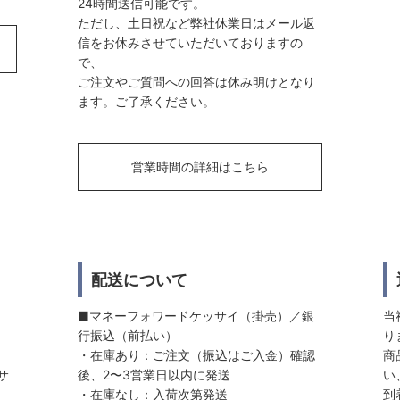
24時間送信可能です。
ただし、土日祝など弊社休業日はメール返
信をお休みさせていただいておりますの
で、
ご注文やご質問への回答は休み明けとなり
ます。ご了承ください。
営業時間の詳細はこちら
配送について
■マネーフォワードケッサイ（掛売）／銀
当
行振込（前払い）
り
・在庫あり：ご注文（振込はご入金）確認
商
サ
後、2〜3営業日以内に発送
い
・在庫なし：入荷次第発送
到