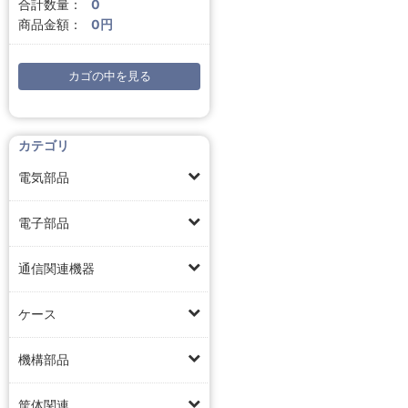
合計数量：
0
商品金額：
0円
カゴの中を見る
カテゴリ
電気部品
電子部品
通信関連機器
ケース
機構部品
筐体関連