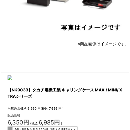
※商品画像はイメージです。
【NK903B】タカチ電機工業 キャリングケース MAXI/ MINI/ X
TRAシリーズ
当店通常価格
6,960
円(税込
7,656
円 )
販売価格
6,350
円
6,985
円
(税込
)
1個 (1個あたり
6,350
円（税込
6,985
円）)