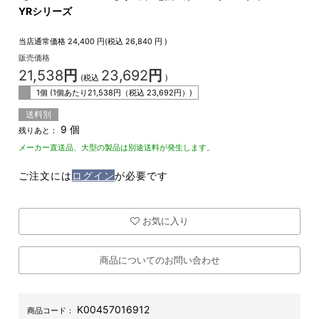
YRシリーズ
当店通常価格
24,400
円(税込
26,840
円 )
販売価格
21,538
円
23,692
円
(税込
)
1個 (1個あたり
21,538
円（税込
23,692
円）)
送料別
9 個
残りあと：
メーカー直送品、大型の製品は別途送料が発生します。
ご注文には
ログイン
が必要です
お気に入り
商品についてのお問い合わせ
K00457016912
商品コード：