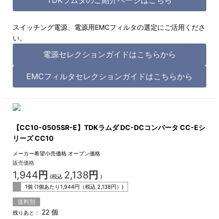
スイッチング電源、電源用EMCフィルタの選定にご活用くださ
い。
電源セレクションガイドはこちらから
EMCフィルタセレクションガイドはこちらから
【CC10-0505SR-E】TDKラムダ DC-DCコンバータ CC-Eシ
リーズ CC10
メーカー希望小売価格
オープン価格
販売価格
1,944
円
2,138
円
(税込
)
1個 (1個あたり
1,944
円（税込
2,138
円）)
送料別
22 個
残りあと：