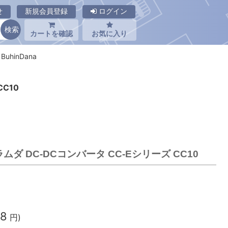
せ
新規会員登録
ログイン
カートを確認
お気に入り
uhinDana
CC10
Kラムダ DC-DCコンバータ CC-Eシリーズ CC10
38
円)