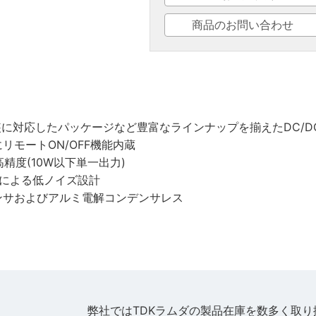
商品のお問い合わせ
実装に対応したパッケージなど豊富なラインナップを揃えたDC/
リモートON/OFF機能内蔵
精度(10W以下単一出力)
ドによる低ノイズ設計
ンサおよびアルミ電解コンデンサレス
弊社ではTDKラムダの製品在庫を数多く取り