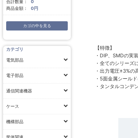
合計数量：
0
商品金額：
0円
カゴの中を見る
【特徴】
カテゴリ
・DIP、SMDの
電気部品
・全てのシリーズに
・出力電圧±3%の高
電子部品
・5面金属シール
・タンタルコンデ
通信関連機器
ケース
機構部品
筐体関連