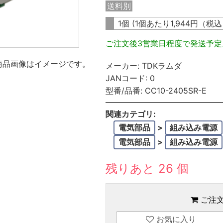
送料別
1個 (1個あたり
1,944
円（税
ご注文後3営業日程度で発送予
商品画像はイメージです。
メーカー:
TDKラムダ
JANコード:
0
型番/品番:
CC10-2405SR-E
関連カテゴリ:
電気部品
>
組み込み電源
電気部品
>
組み込み電源
残りあと 26 個
ご注
お気に入り