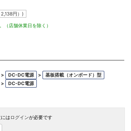
込
2,138
円）)
定。（店舗休業日を除く）
>
DC-DC電源
>
基板搭載（オンボード）型
>
DC-DC電源
文には
ログイン
が必要です