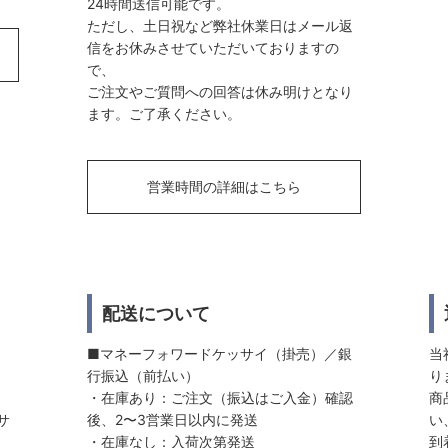
24時間送信可能です。
ただし、土日祝など弊社休業日はメール返
信をお休みさせていただいておりますの
で、
ご注文やご質問への回答は休み明けとなり
ます。ご了承ください。
営業時間の詳細はこちら
配送について
■マネーフォワードケッサイ（掛売）／銀
当
行振込（前払い）
り
・在庫あり：ご注文（振込はご入金）確認
商
サ
後、2〜3営業日以内に発送
い
・在庫なし：入荷次第発送
到