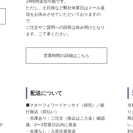
24時間送信可能です。
ただし、土日祝など弊社休業日はメール返
信をお休みさせていただいておりますの
で、
ご注文やご質問への回答は休み明けとなり
ます。ご了承ください。
営業時間の詳細はこちら
配送について
■マネーフォワードケッサイ（掛売）／銀
当
行振込（前払い）
り
・在庫あり：ご注文（振込はご入金）確認
商
サ
後、2〜3営業日以内に発送
い
・在庫なし：入荷次第発送
到