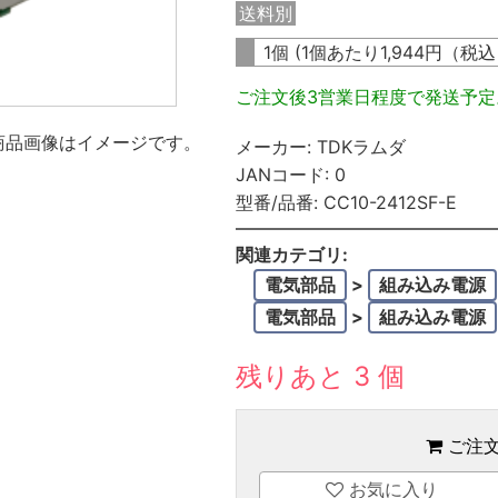
送料別
1個 (1個あたり
1,944
円（税
ご注文後3営業日程度で発送予
商品画像はイメージです。
メーカー:
TDKラムダ
JANコード:
0
型番/品番:
CC10-2412SF-E
関連カテゴリ:
電気部品
>
組み込み電源
電気部品
>
組み込み電源
残りあと 3 個
ご注
お気に入り