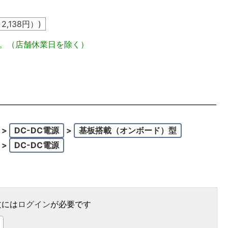
込
2,138
円）)
定。（店舗休業日を除く）
>
DC-DC電源
>
基板搭載（オンボード）型
>
DC-DC電源
文には
ログイン
が必要です