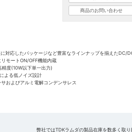
商品のお問い合わせ
実装に対応したパッケージなど豊富なラインナップを揃えたDC/
リモートON/OFF機能内蔵
精度(10W以下単一出力)
ドによる低ノイズ設計
ンサおよびアルミ電解コンデンサレス
弊社ではTDKラムダの製品在庫を数多く取り