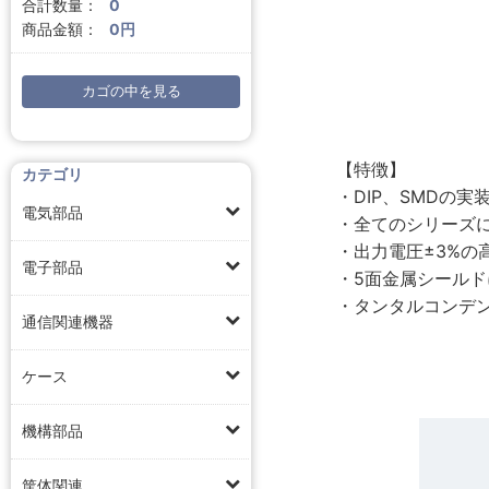
合計数量：
0
商品金額：
0円
カゴの中を見る
【特徴】
カテゴリ
・DIP、SMDの
電気部品
・全てのシリーズに
・出力電圧±3%の高
電子部品
・5面金属シール
・タンタルコンデ
通信関連機器
ケース
機構部品
筐体関連