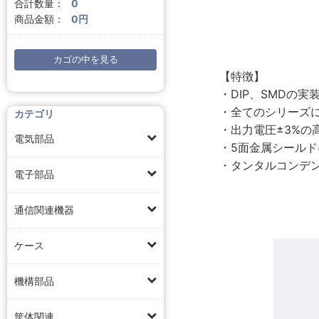
合計数量：
0
商品金額：
0円
カゴの中を見る
【特徴】
・DIP、SMDの
・全てのシリーズに
カテゴリ
・出力電圧±3%の高
電気部品
・5面金属シール
・タンタルコンデ
電子部品
通信関連機器
ケース
機構部品
筐体関連