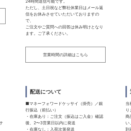
24時間送信可能です。
ただし、土日祝など弊社休業日はメール返
信をお休みさせていただいておりますの
で、
ご注文やご質問への回答は休み明けとなり
ます。ご了承ください。
営業時間の詳細はこちら
配送について
■マネーフォワードケッサイ（掛売）／銀
当
行振込（前払い）
り
・在庫あり：ご注文（振込はご入金）確認
商
サ
後、2〜3営業日以内に発送
い
・在庫なし：入荷次第発送
到