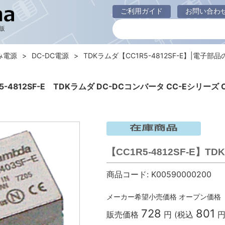
ご利用ガイド
お問い合わ
販
み電源
DC-DC電源
TDKラムダ【CC1R5-4812SF-E】|電子部
R5-4812SF-E TDKラムダ DC-DCコンバータ CC-Eシリーズ C
【CC1R5-4812SF-E】T
商品コード:
K00590000200
メーカー希望小売価格
オープン価格
728
801
販売価格
円 (税込
円