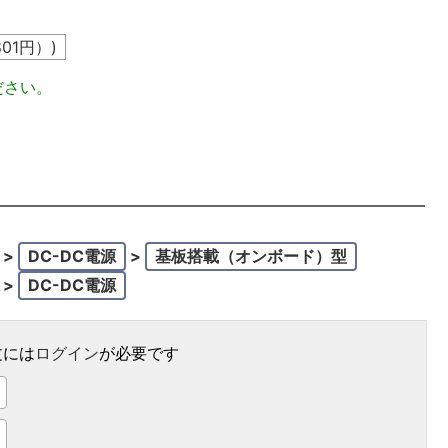
801
円）)
ださい。
>
DC-DC電源
>
基板搭載（オンボード）型
>
DC-DC電源
文には
ログイン
が必要です