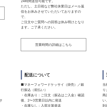
24時間送信可能です。
ただし、土日祝など弊社休業日はメール返
信をお休みさせていただいておりますの
で、
ご注文やご質問への回答は休み明けとなり
ます。ご了承ください。
営業時間の詳細はこちら
配送について
■マネーフォワードケッサイ（掛売）／銀
当
行振込（前払い）
り
・在庫あり：ご注文（振込はご入金）確認
商
サ
後、2〜3営業日以内に発送
い
・在庫なし：入荷次第発送
到