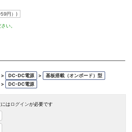
959
円）)
ださい。
>
DC-DC電源
>
基板搭載（オンボード）型
>
DC-DC電源
文には
ログイン
が必要です