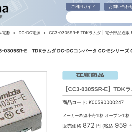
ご利用ガイド
お問い合わ
販
み電源
DC-DC電源
CC3-0305SR-E TDKラムダ | 電子部品通販 B
3-0305SR-E TDKラムダ DC-DCコンバータ CC-Eシリーズ 
【CC3-0305SR-E】TDK
商品コード:
K00590000247
メーカー希望小売価格
オープン価格
872
959
販売価格
円 (税込
円