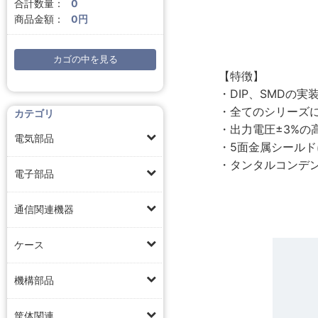
合計数量：
0
商品金額：
0円
カゴの中を見る
【特徴】
・DIP、SMDの
・全てのシリーズに
カテゴリ
・出力電圧±3%の高
電気部品
・5面金属シール
・タンタルコンデ
電子部品
通信関連機器
ケース
機構部品
筐体関連