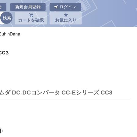
せ
新規会員登録
ログイン
カートを確認
お気に入り
uhinDana
CC3
ラムダ DC-DCコンバータ CC-Eシリーズ CC3
)