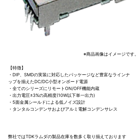
※商品画像はイメージです。
【特徴】
・DIP、SMDの実装に対応したパッケージなど豊富なラインナ
ップを揃えたDC/DC小型オンボード電源
・全てのシリーズにリモートON/OFF機能内蔵
・出力電圧±3%の高精度(10W以下単一出力)
・5面金属シールドによる低ノイズ設計
・タンタルコンデンサおよびアルミ電解コンデンサレス
弊社ではTDKラムダの製品在庫を数多く取り揃えております