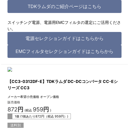
TDKラムダのご紹介ページはこちら
スイッチング電源、電源用EMCフィルタの選定にご活用くださ
い。
電源セレクションガイドはこちらから
EMCフィルタセレクションガイドはこちらから
【CC3-0312DF-E】TDKラムダ DC-DCコンバータ CC-Eシ
リーズ CC3
メーカー希望小売価格
オープン価格
販売価格
872
円
959
円
(税込
)
1個 (1個あたり
872
円（税込
959
円）)
送料別