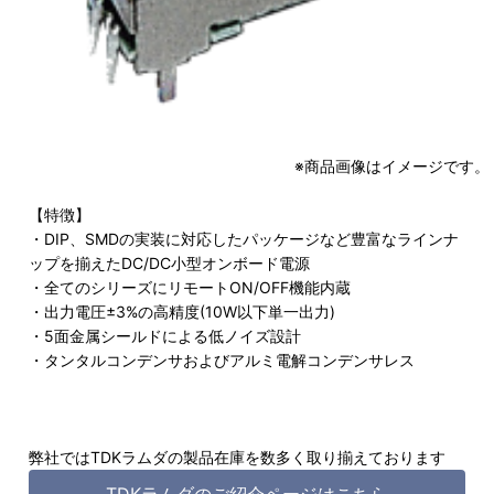
※商品画像はイメージです。
【特徴】
・DIP、SMDの実装に対応したパッケージなど豊富なラインナ
ップを揃えたDC/DC小型オンボード電源
・全てのシリーズにリモートON/OFF機能内蔵
・出力電圧±3%の高精度(10W以下単一出力)
・5面金属シールドによる低ノイズ設計
・タンタルコンデンサおよびアルミ電解コンデンサレス
弊社ではTDKラムダの製品在庫を数多く取り揃えております
TDKラムダのご紹介ページはこちら