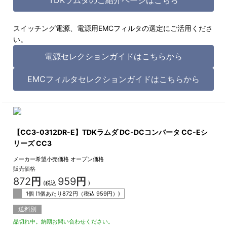
スイッチング電源、電源用EMCフィルタの選定にご活用くださ
い。
電源セレクションガイドはこちらから
EMCフィルタセレクションガイドはこちらから
【CC3-0312DR-E】TDKラムダ DC-DCコンバータ CC-Eシ
リーズ CC3
メーカー希望小売価格
オープン価格
販売価格
872
円
959
円
(税込
)
1個 (1個あたり
872
円（税込
959
円）)
送料別
品切れ中。納期お問い合わせください。