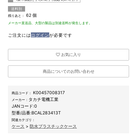
送料別
62 個
残りあと：
メーカー直送品、大型の製品は別途送料が発生します。
ご注文には
ログイン
が必要です
お気に入り
商品についてのお問い合わせ
K00457008317
商品コード：
タカチ電機工業
メーカー：
JANコード:
0
型番/品番:
BCAL283413T
関連カテゴリ：
ケース
>
防水プラスチックケース