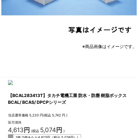
※商品画像はイメージです。
【BCAL283413T】タカチ電機工業 防水・防塵 樹脂ボックス
BCAL/ BCAS/ DPCPシリーズ
当店通常価格
5,220
円(税込
5,742
円 )
販売価格
4,613
円
5,074
円
(税込
)
1個 (1個あたり
4,613
円（税込
5,074
円）)