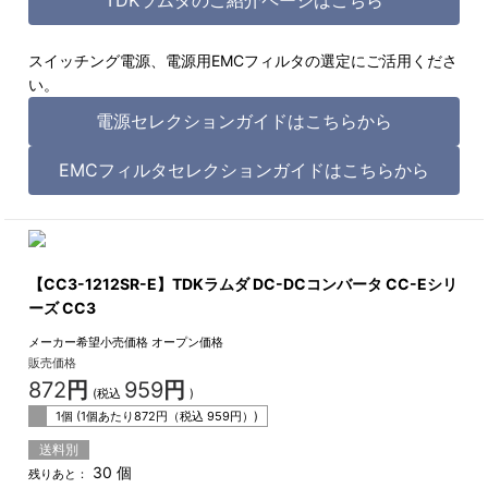
スイッチング電源、電源用EMCフィルタの選定にご活用くださ
い。
電源セレクションガイドはこちらから
EMCフィルタセレクションガイドはこちらから
【CC3-1212SR-E】TDKラムダ DC-DCコンバータ CC-Eシリ
ーズ CC3
メーカー希望小売価格
オープン価格
販売価格
872
円
959
円
(税込
)
1個 (1個あたり
872
円（税込
959
円）)
送料別
30 個
残りあと：