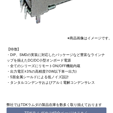
※商品画像はイメージです。
【特徴】
・DIP、SMDの実装に対応したパッケージなど豊富なラインナ
ップを揃えたDC/DC小型オンボード電源
・全てのシリーズにリモートON/OFF機能内蔵
・出力電圧±3%の高精度(10W以下単一出力)
・5面金属シールドによる低ノイズ設計
・タンタルコンデンサおよびアルミ電解コンデンサレス
弊社ではTDKラムダの製品在庫を数多く取り揃えております
TDKラムダのご紹介ページはこちら