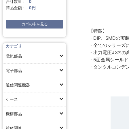
合計数量：
0
商品金額：
0円
カゴの中を見る
【特徴】
・DIP、SMDの
・全てのシリーズに
カテゴリ
・出力電圧±3%の高
電気部品
・5面金属シール
・タンタルコンデ
電子部品
通信関連機器
ケース
機構部品
筐体関連