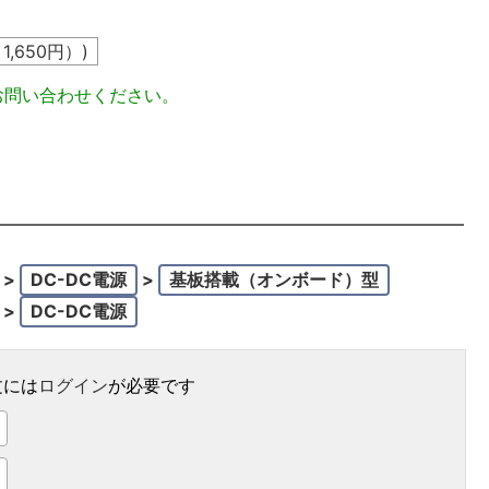
込
1,650
円）)
お問い合わせください。
>
DC-DC電源
>
基板搭載（オンボード）型
>
DC-DC電源
文には
ログイン
が必要です