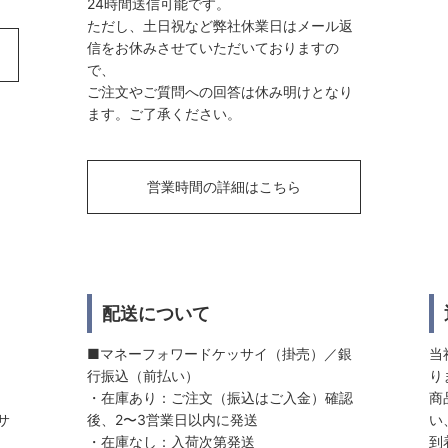
24時間送信可能です。
ただし、土日祝など弊社休業日はメール返
信をお休みさせていただいておりますの
で、
ご注文やご質問への回答は休み明けとなり
ます。ご了承ください。
営業時間の詳細はこちら
配送について
■マネーフォワードケッサイ（掛売）／銀
当
行振込（前払い）
り
・在庫あり：ご注文（振込はご入金）確認
商
サ
後、2〜3営業日以内に発送
い
・在庫なし：入荷次第発送
到