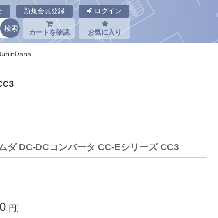
せ
新規会員登録
ログイン
カートを確認
お気に入り
uhinDana
CC3
ラムダ DC-DCコンバータ CC-Eシリーズ CC3
50
円)