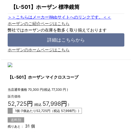
【L-501】ホーザン 標準鏡筒
＞＞こちらはメーカーWebサイトへのリンクです。＜＜
ホーザンのご紹介ページはこちら
弊社ではホーザンの在庫を数多く取り揃えております
詳細はこちらから
ホーザンのホームページはこちら
【L-501】ホーザン マイクロスコープ
当店通常価格
70,300
円(税込
77,330
円 )
販売価格
52,725
円
57,998
円
(税込
)
1個 (1個あたり
52,725
円（税込
57,998
円）)
送料別
31 個
残りあと：