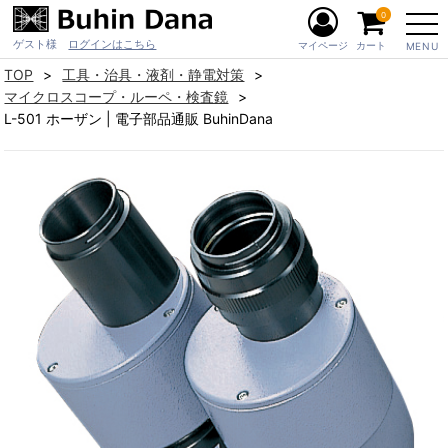
0
ゲスト様
ログインはこちら
マイページ
カート
MENU
TOP
工具・治具・液剤・静電対策
マイクロスコープ・ルーペ・検査鏡
L-501 ホーザン | 電子部品通販 BuhinDana