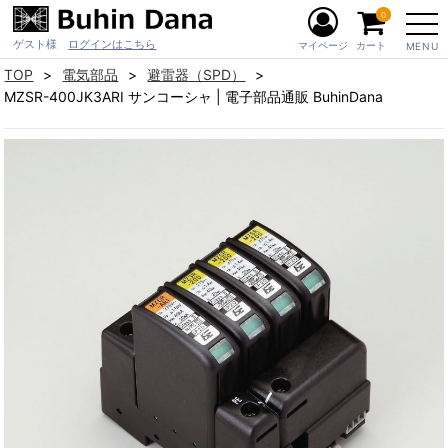
0
ゲスト様
ログインはこちら
マイページ
カート
MENU
TOP
電気部品
避雷器（SPD）
MZSR-400JK3ARI サンコーシャ | 電子部品通販 BuhinDana