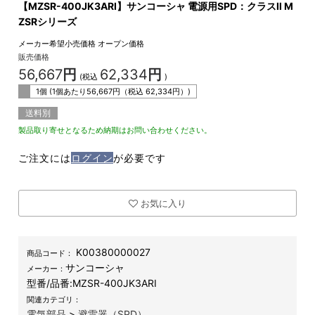
【MZSR-400JK3ARI】サンコーシャ 電源用SPD：クラスⅡ M
ZSRシリーズ
メーカー希望小売価格
オープン価格
販売価格
56,667
円
62,334
円
(税込
)
1個 (1個あたり
56,667
円（税込
62,334
円）)
送料別
製品取り寄せとなるため納期はお問い合わせください。
ご注文には
ログイン
が必要です
お気に入り
K00380000027
商品コード：
サンコーシャ
メーカー：
型番/品番:
MZSR-400JK3ARI
関連カテゴリ：
電気部品
>
避雷器（SPD）