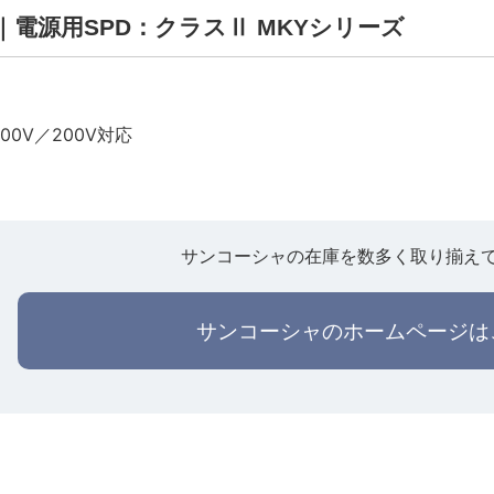
0S ｜電源用SPD：クラスⅡ MKYシリーズ
00V／200V対応
サンコーシャの在庫を数多く取り揃え
サンコーシャのホームページは