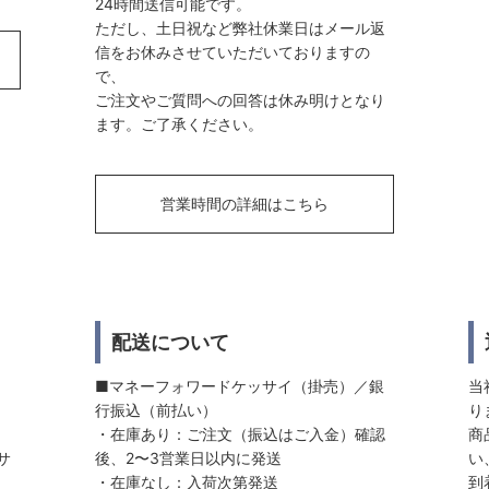
24時間送信可能です。
ただし、土日祝など弊社休業日はメール返
信をお休みさせていただいておりますの
で、
ご注文やご質問への回答は休み明けとなり
ます。ご了承ください。
営業時間の詳細はこちら
配送について
■マネーフォワードケッサイ（掛売）／銀
当
行振込（前払い）
り
・在庫あり：ご注文（振込はご入金）確認
商
サ
後、2〜3営業日以内に発送
い
・在庫なし：入荷次第発送
到