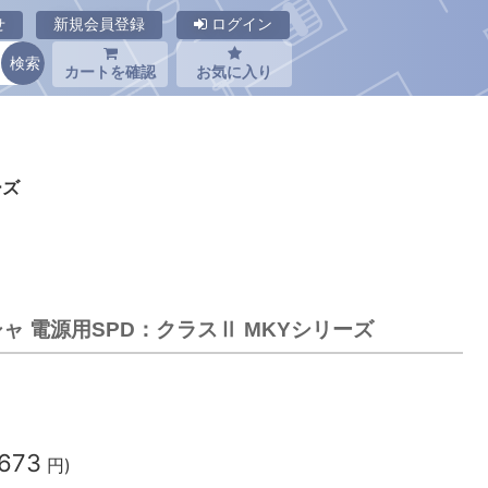
せ
新規会員登録
ログイン
カートを確認
お気に入り
ーズ
シャ 電源用SPD：クラスⅡ MKYシリーズ
,673
円)