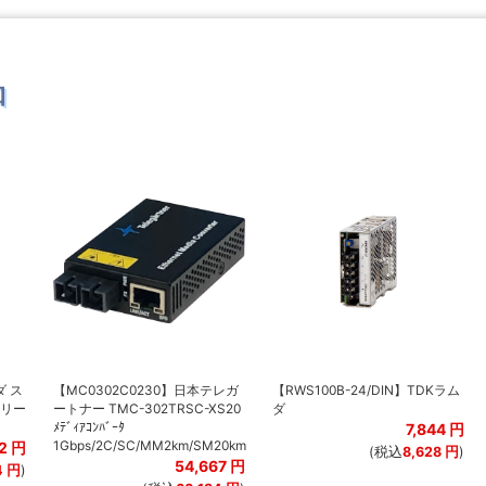
品
ダ ス
【MC0302C0230】日本テレガ
【RWS100B-24/DIN】TDKラム
シリー
ートナー TMC-302TRSC-XS20
ダ
ﾒﾃﾞｨｱｺﾝﾊﾞｰﾀ
7,844
円
1Gbps/2C/SC/MM2km/SM20km
22
円
(税込
8,628
円
)
54,667
円
4
円
)