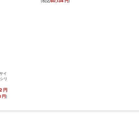
(税込
60,134
円
)
 サイ
Pシリ
12
円
3
円
)