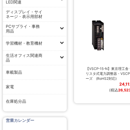
LED関連
ディスプレイ・サイ
ネージ・表示用部材
PCサプライ・事務
用品
学習機材・教育機材
生活オフィス関連商
品
【VSCP-15-N】東京理工舎
車載製品
リスタ式電力調整器・VSC
ーズ (RoHS2対応)
24,1
家電
(税込
26,52
在庫処分品
営業カレンダー