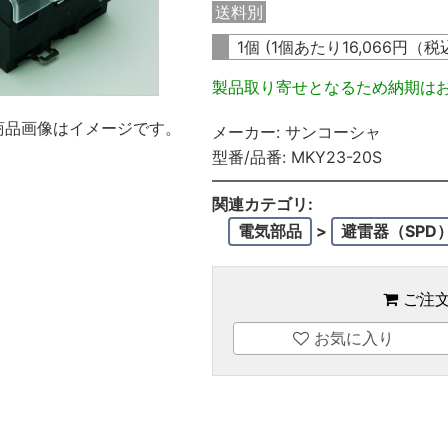
送料別
1個 (1個あたり
16,066
円（税
製品取り寄せとなるため納期は
商品画像はイメージです。
メーカー:
サンコーシャ
型番/品番:
MKY23-20S
関連カテゴリ:
電気部品
>
避雷器（SPD
ご注
お気に入り