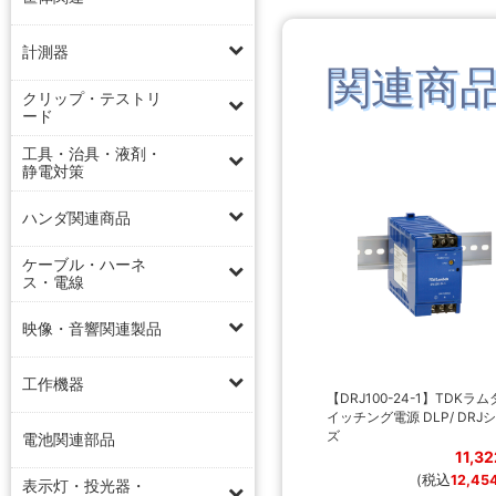
計測器
関連商
クリップ・テストリ
ード
工具・治具・液剤・
静電対策
ハンダ関連商品
ケーブル・ハーネ
ス・電線
映像・音響関連製品
工作機器
【DRJ100-24-1】TDKラム
イッチング電源 DLP/ DRJ
ズ
電池関連部品
11,3
(税込
12,45
表示灯・投光器・