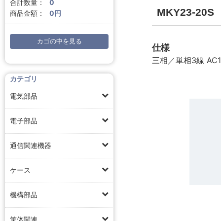
合計数量：
0
MKY23-2
商品金額：
0円
カゴの中を見る
仕様
三相／単相3線 AC1
カテゴリ
電気部品
電子部品
通信関連機器
ケース
機構部品
筐体関連