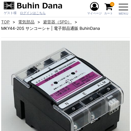
0
ゲスト様
ログインはこちら
マイページ
カート
MENU
TOP
電気部品
避雷器（SPD）
MKY44-20S サンコーシャ | 電子部品通販 BuhinDana