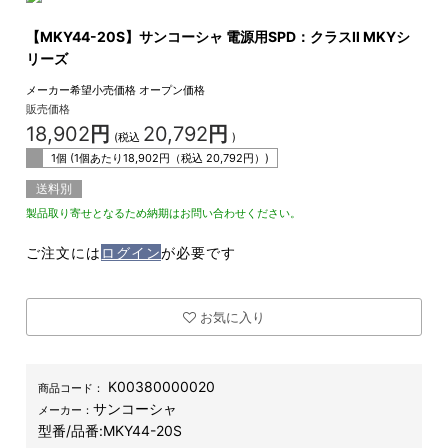
【MKY44-20S】サンコーシャ 電源用SPD：クラスⅡ MKYシ
リーズ
メーカー希望小売価格
オープン価格
販売価格
18,902
円
20,792
円
(税込
)
1個 (1個あたり
18,902
円（税込
20,792
円）)
送料別
製品取り寄せとなるため納期はお問い合わせください。
ご注文には
ログイン
が必要です
お気に入り
K00380000020
商品コード：
サンコーシャ
メーカー：
型番/品番:
MKY44-20S