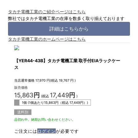
タカチ電機工業のご紹介ページはこちら
弊社ではタカチ電機工業の在庫を数多く取り揃えております
詳細はこちらから
タカチ電機工業のホームページはこちら
【YER44-43B】タカチ電機工業 取手付EIAラックケー
ス
当店通常価格
17,970
円(税込
19,767
円 )
販売価格
15,863
円
17,449
円
(税込
)
1個 (1個あたり
15,863
円（税込
17,449
円）)
送料別
品切れ中。納期お問い合わせください。
ご注文には
ログイン
が必要です