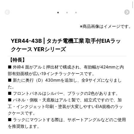
※商品画像はイメージです。
YER44-43B | タカチ電機工業 取手付EIAラッ
クケース YERシリーズ
【特長】
■ 外枠4 面がアルミ押出材で構成され、有効幅が424mmと内
部有効面積が広い19インチラックケースです。
■ 新たに奥行（D）430mmを追加し、全9サイズになりまし
た。
■ フロントパネルはシルバー、ブラックの2色があります。
■ パネル・側板・天底板はアルミ製で、組立式ですので、加
工・インクジェット印刷・塗装が大変しやすいEIA規格のラッ
クケースです。
■ ラックにマウントする際は、サポートアングルなどのご使用
を推奨致します。