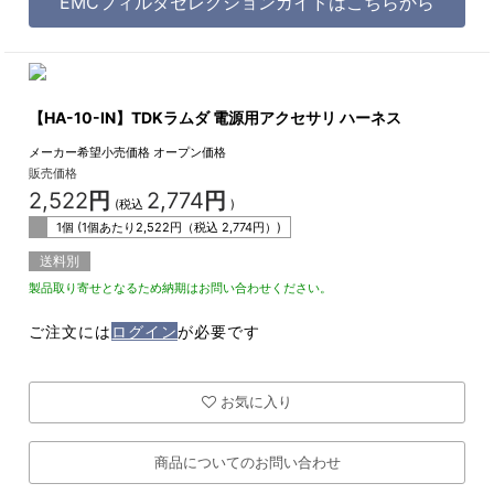
EMCフィルタセレクションガイドはこちらから
【HA-10-IN】TDKラムダ 電源用アクセサリ ハーネス
メーカー希望小売価格
オープン価格
販売価格
2,522
円
2,774
円
(税込
)
1個 (1個あたり
2,522
円（税込
2,774
円）)
送料別
製品取り寄せとなるため納期はお問い合わせください。
ご注文には
ログイン
が必要です
お気に入り
商品についてのお問い合わせ