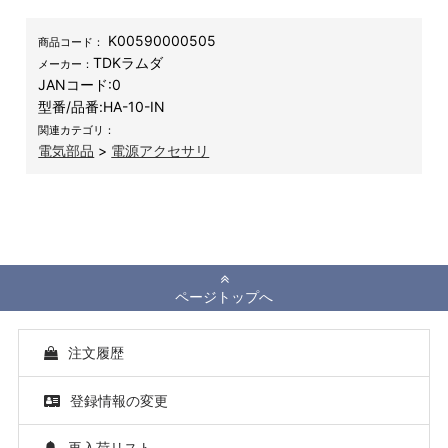
K00590000505
商品コード：
TDKラムダ
メーカー：
JANコード:
0
型番/品番:
HA-10-IN
関連カテゴリ：
電気部品
>
電源アクセサリ
ページトップへ
注文履歴
登録情報の変更
再入荷リスト