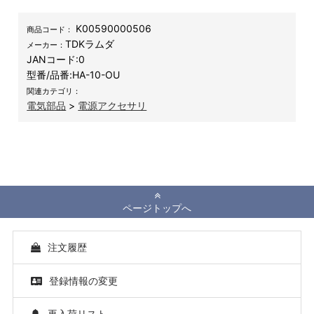
K00590000506
商品コード：
TDKラムダ
メーカー：
JANコード:
0
型番/品番:
HA-10-OU
関連カテゴリ：
電気部品
>
電源アクセサリ
ページトップへ
注文履歴
登録情報の変更
再入荷リスト