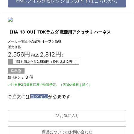
EMCフィルタセレクションガイドはこちらから
【HA-13-OU】TDKラムダ 電源用アクセサリ ハーネス
メーカー希望小売価格
オープン価格
販売価格
2,556
円
2,812
円
(税込
)
1個 (1個あたり
2,556
円（税込
2,812
円）)
送料別
3 個
残りあと：
ご注文後3営業日程度で発送予定。（店舗休業日を除く）
ご注文には
ログイン
が必要です
お気に入り
商品についてのお問い合わせ