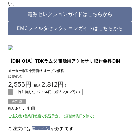
い。
電源セレクションガイドはこちらから
EMCフィルタセレクションガイドはこちらから
【DIN-01A】TDKラムダ 電源用アクセサリ 取付金具 DIN
メーカー希望小売価格
オープン価格
販売価格
2,556
円
2,812
円
(税込
)
1個 (1個あたり
2,556
円（税込
2,812
円）)
送料別
4 個
残りあと：
ご注文後3営業日程度で発送予定。（店舗休業日を除く）
ご注文には
ログイン
が必要です