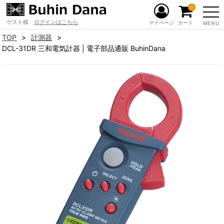
0
ゲスト様
ログインはこちら
マイページ
カート
MENU
TOP
計測器
DCL-31DR 三和電気計器 | 電子部品通販 BuhinDana