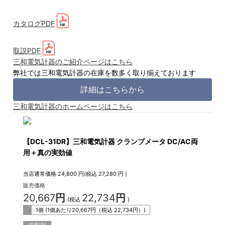
カタログPDF
取説PDF
三和電気計器のご紹介ページはこちら
弊社では三和電気計器の在庫を数多く取り揃えております
詳細はこちらから
三和電気計器のホームページはこちら
【DCL-31DR】三和電気計器 クランプメータ DC/AC両
用＋真の実効値
当店通常価格
24,800
円(税込
27,280
円 )
販売価格
20,667
円
22,734
円
(税込
)
1個 (1個あたり
20,667
円（税込
22,734
円）)