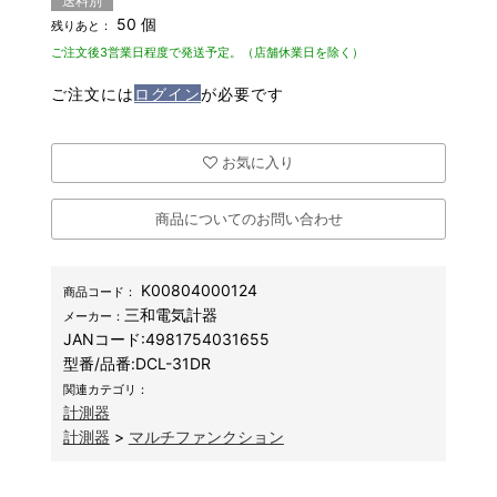
送料別
50 個
残りあと：
ご注文後3営業日程度で発送予定。（店舗休業日を除く）
ご注文には
ログイン
が必要です
お気に入り
商品についてのお問い合わせ
K00804000124
商品コード：
三和電気計器
メーカー：
JANコード:
4981754031655
型番/品番:
DCL-31DR
関連カテゴリ：
計測器
計測器
>
マルチファンクション