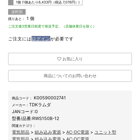
1個 (1個あたり
6,433
円（税込
7,076
円）)
送料別
1 個
残りあと：
ご注文後3営業日程度で発送予定。（店舗休業日を除く）
ご注文には
ログイン
が必要です
お気に入り
商品についてのお問い合わせ
K00590002741
商品コード：
TDKラムダ
メーカー：
JANコード:
0
型番/品番:
RWS150B-12
関連カテゴリ：
電気部品
>
組み込み電源
>
AC-DC電源
>
ユニット型
電気部品
>
組み込み電源
>
AC-DC電源