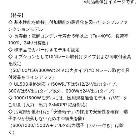
※商品画像はイメージです。
【特長】
◇ 基本性能を維持し付加機能の最適化を図ったシンプルファ
ンクションモデル
◇ 長寿命：電解コンデンサ寿命 5年以上（Ta=40℃、負荷率
100%、24h/日稼働）
◇ 標準品でカバー付きモデルを設定
◇ オプションとしてDINレール取付けタイプおよび同取付金具
を設定
（50/100/150/300Wの24Ｖ出力タイプにDINレール取付金具
付製品をラインアップ）
◇ UL508規格対応（150W以下は5/12/24V出力タイプ、
300Wは5V出力タイプ以外、600Wは24V出力タイプ）
◇ 1000/1500Wモデルには、医用規格適合モデル（/ME）を
ご用意（入力―出力 2×MOPP 絶縁対応）
◇ 活電部が覆われた「安全端子」の採用で安全性を確保、端
子ネジが脱落しないためネジ紛失を防止
（600/1000/1500Wモデルの出力端子［カバー付き］は除
く）