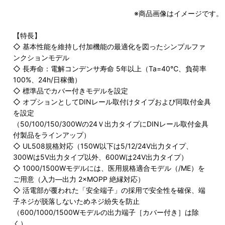
※商品画像はイメージです。
【特長】
◇ 基本性能を維持し付加機能の最適化を図ったシンプルファ
ンクションモデル
◇ 長寿命：電解コンデンサ寿命 5年以上（Ta=40℃、負荷率
100%、24h/日稼働）
◇ 標準品でカバー付きモデルを設定
◇ オプションとしてDINレール取付けタイプおよび同取付金具
を設定
（50/100/150/300Wの24Ｖ出力タイプにDINレール取付金具
付製品をラインアップ）
◇ UL508規格対応（150W以下は5/12/24V出力タイプ、
300Wは5V出力タイプ以外、600Wは24V出力タイプ）
◇ 1000/1500Wモデルには、医用規格適合モデル（/ME）を
ご用意（入力―出力 2×MOPP 絶縁対応）
◇ 活電部が覆われた「安全端子」の採用で安全性を確保、端
子ネジが脱落しないためネジ紛失を防止
（600/1000/1500Wモデルの出力端子［カバー付き］は除
く）