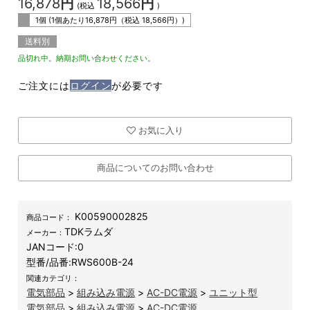
16,878
円
18,566
円
(税込
)
1個 (1個あたり
16,878
円（税込
18,566
円）)
送料別
品切れ中。納期お問い合わせください。
ご注文には
ログイン
が必要です
お気に入り
商品についてのお問い合わせ
K00590002825
商品コード：
TDKラムダ
メーカー：
JANコード:
0
型番/品番:
RWS600B-24
関連カテゴリ：
電気部品
>
組み込み電源
>
AC-DC電源
>
ユニット型
電気部品
>
組み込み電源
>
AC-DC電源