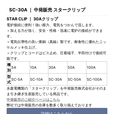
SC-30A ｜ 中発販売 スタークリップ
STAR CLIP ｜ 30Aクリップ
電炉接続に便利！強い握力、電気をつかんで流します。
＞加える力が強く、安全・性格・迅速に電炉の接続ができま
す。
＞電気伝導性の良い黄銅（真鍮）製です。耐食性に優れたニッ
ケルメッキ仕上げ。
＞クリップとコードはビス止め、圧着端子、半田付けで接続可
能です。
種
5A
10A
30A
50A
100A
別
型
SC-5A
SC-10A
SC-30A
SC-50A
SC-100A
式
永森電機製の「スタークリップ」を中発販売株式会社がそのま
ま引き継ぎ生産販売している商品です。
中発販売のご紹介ページはこちら
弊社では中発販売の在庫を数多く取り揃えております
詳細はこちらから