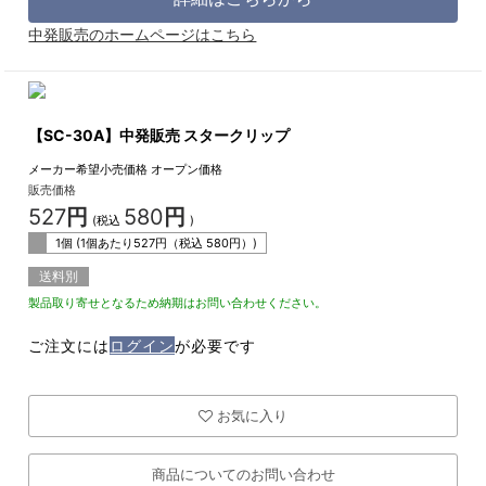
中発販売のホームページはこちら
【SC-30A】中発販売 スタークリップ
メーカー希望小売価格
オープン価格
販売価格
527
円
580
円
(税込
)
1個 (1個あたり
527
円（税込
580
円）)
送料別
製品取り寄せとなるため納期はお問い合わせください。
ご注文には
ログイン
が必要です
お気に入り
商品についてのお問い合わせ