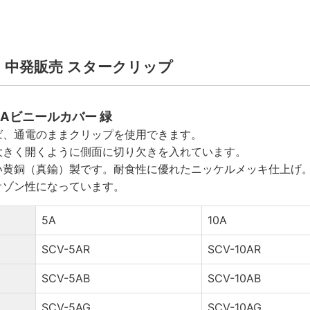
G ｜ 中発販売 スタークリップ
 10Aビニールカバー 緑
ば、通電のままクリップを使用できます。
大きく開くように側面に切り欠きを入れています。
い黄銅（真鍮）製です。耐食性に優れたニッケルメッキ仕上げ
オゾン性になっています。
5A
10A
SCV-5AR
SCV-10AR
SCV-5AB
SCV-10AB
SCV-5AG
SCV-10AG