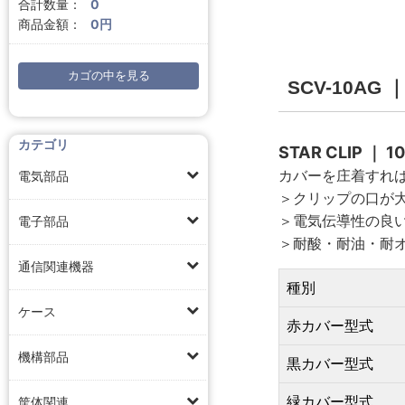
合計数量：
0
商品金額：
0円
カゴの中を見る
SCV-10A
カテゴリ
STAR CLIP ｜
カバーを庄着すれ
電気部品
＞クリップの口が
＞電気伝導性の良
電子部品
＞耐酸・耐油・耐
通信関連機器
種別
ケース
赤カバー型式
機構部品
黒カバー型式
緑カバー型式
筐体関連