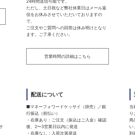
24時間送信可能です。
ただし、土日祝など弊社休業日はメール返
信をお休みさせていただいておりますの
で、
ご注文やご質問への回答は休み明けとなり
ます。ご了承ください。
営業時間の詳細はこちら
配送について
■マネーフォワードケッサイ（掛売）／銀
当
行振込（前払い）
り
・在庫あり：ご注文（振込はご入金）確認
商
サ
後、2〜3営業日以内に発送
い
・在庫なし：入荷次第発送
到